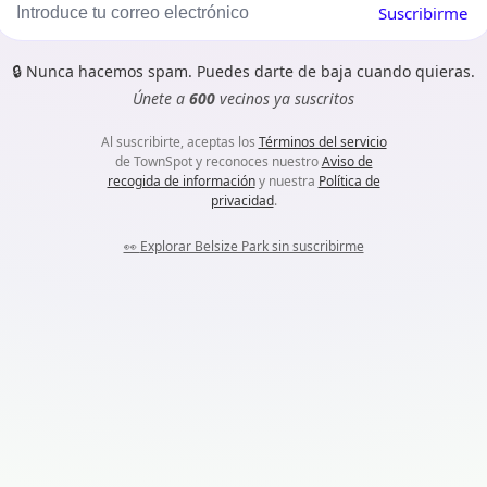
Suscribirme
🔒
Nunca hacemos spam. Puedes darte de baja cuando quieras.
Únete a
600
vecinos ya suscritos
Al suscribirte, aceptas los
Términos del servicio
de TownSpot y reconoces nuestro
Aviso de
recogida de información
y nuestra
Política de
privacidad
.
👀
Explorar Belsize Park sin suscribirme
m...
kies. No hay nada dañino aquí, solo ayudan a que TownSpot
app.