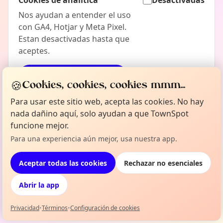
Cookies de analitica
Desactivadas
Nos ayudan a entender el uso
con GA4, Hotjar y Meta Pixel.
Estan desactivadas hasta que
aceptes.
Guardar configuracion
🍪
Cookies, cookies, cookies mmm...
Aceptar todas las cookies
Para usar este sitio web, acepta las cookies. No hay
nada dañino aquí, solo ayudan a que TownSpot
Rechazar no esenciales
funcione mejor.
Para una experiencia aún mejor, usa nuestra app.
Los cambios se aplican al momento y esta pagina se
Aceptar todas las cookies
Rechazar no esenciales
recarga para aplicarlos.
Abrir la app
Volver a la politica de privacidad
Privacidad
•
Términos
•
Configuración de cookies