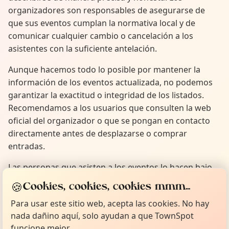
organizadores son responsables de asegurarse de
que sus eventos cumplan la normativa local y de
comunicar cualquier cambio o cancelación a los
asistentes con la suficiente antelación.
Aunque hacemos todo lo posible por mantener la
información de los eventos actualizada, no podemos
garantizar la exactitud o integridad de los listados.
Recomendamos a los usuarios que consulten la web
oficial del organizador o que se pongan en contacto
directamente antes de desplazarse o comprar
entradas.
Las personas que asisten a los eventos lo hacen bajo
su propia responsabilidad. Aunque tratamos de
🍪
Cookies, cookies, cookies mmm...
mostrar eventos de calidad, TownSpot no se hace
Para usar este sitio web, acepta las cookies. No hay
responsable de la conducta de organizadores o
nada dañino aquí, solo ayudan a que TownSpot
asistentes. Animamos a la comunidad a compartir su
funcione mejor.