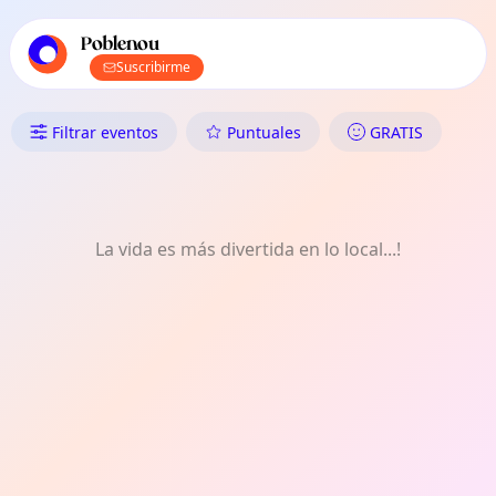
Navegación principal de TownSpot
Contenido de eventos locales de TownSpot
Poblenou
Suscribirme
Qué Hacer en Poblenou: Comid
Filtrar eventos
Puntuales
GRATIS
La vida es más divertida en lo local...!