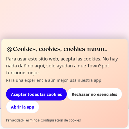
🍪
Cookies, cookies, cookies mmm...
Para usar este sitio web, acepta las cookies. No hay
nada dañino aquí, solo ayudan a que TownSpot
funcione mejor.
Para una experiencia aún mejor, usa nuestra app.
Aceptar todas las cookies
Rechazar no esenciales
Abrir la app
Privacidad
•
Términos
•
Configuración de cookies
Eventos
Mapa
Mi selección
Info