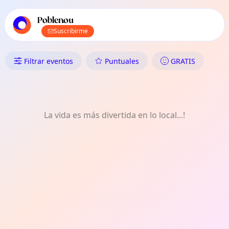
Navegación principal de TownSpot
Contenido de eventos locales de TownSpot
Poblenou
Suscribirme
Qué Hacer en Poblenou: Puntua
Filtrar eventos
Puntuales
GRATIS
La vida es más divertida en lo local...!