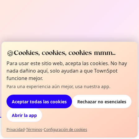
🍪
Cookies, cookies, cookies mmm...
Para usar este sitio web, acepta las cookies. No hay
nada dañino aquí, solo ayudan a que TownSpot
funcione mejor.
Para una experiencia aún mejor, usa nuestra app.
Aceptar todas las cookies
Rechazar no esenciales
Abrir la app
Privacidad
•
Términos
•
Configuración de cookies
Eventos
Mapa
Mi selección
Info