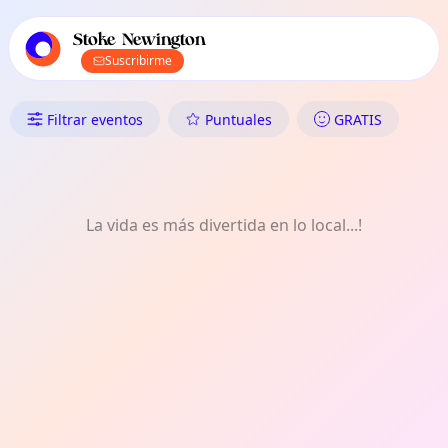
Navegación principal de TownSpot
Contenido de eventos locales de TownSpot
Stoke Newington
Suscribirme
Qué Hacer en Stoke Newington:
Filtrar eventos
Puntuales
GRATIS
La vida es más divertida en lo local...!