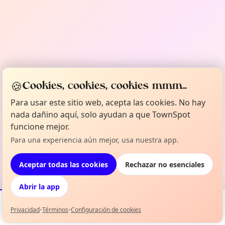
🍪
Cookies, cookies, cookies mmm...
Para usar este sitio web, acepta las cookies. No hay
nada dañino aquí, solo ayudan a que TownSpot
funcione mejor.
Para una experiencia aún mejor, usa nuestra app.
Aceptar todas las cookies
Rechazar no esenciales
Abrir la app
Privacidad
•
Términos
•
Configuración de cookies
Eventos
Mapa
Mi selección
Info