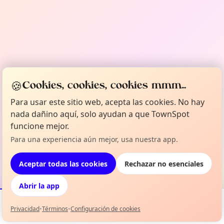
🍪
Cookies, cookies, cookies mmm...
Para usar este sitio web, acepta las cookies. No hay
nada dañino aquí, solo ayudan a que TownSpot
funcione mejor.
Para una experiencia aún mejor, usa nuestra app.
Aceptar todas las cookies
Rechazar no esenciales
Abrir la app
Privacidad
•
Términos
•
Configuración de cookies
Eventos
Mapa
Mi selección
Info