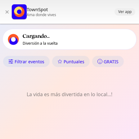
Navegación principal de TownSpot
TownSpot
×
Contenido de eventos locales de TownSpot
Ver app
Ama donde vives
Cargando...
Diversión a la vuelta
Qué Hacer en Lobugan
Filtrar eventos
Puntuales
GRATIS
La vida es más divertida en lo local...!