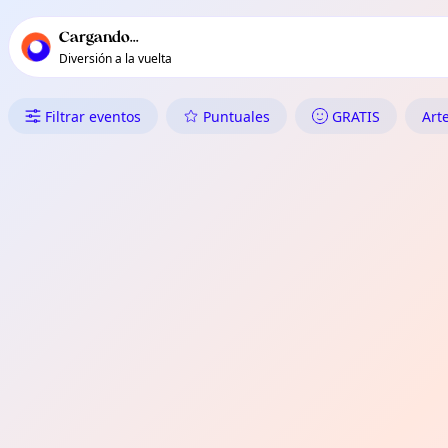
Navegación principal de TownSpot
Contenido de eventos locales de TownSpot
Cargando...
Diversión a la vuelta
Qué Hacer en Bruntsfield
Filtrar eventos
Puntuales
GRATIS
Arte