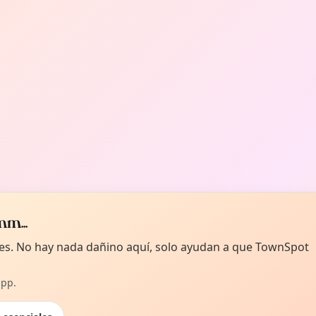
m...
kies. No hay nada dañino aquí, solo ayudan a que TownSpot
app.