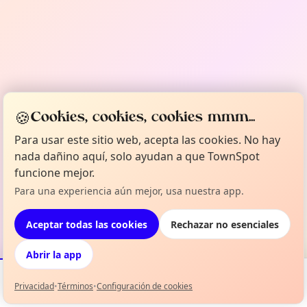
🍪
Cookies, cookies, cookies mmm...
Para usar este sitio web, acepta las cookies. No hay
nada dañino aquí, solo ayudan a que TownSpot
funcione mejor.
Para una experiencia aún mejor, usa nuestra app.
Aceptar todas las cookies
Rechazar no esenciales
Abrir la app
Privacidad
•
Términos
•
Configuración de cookies
Eventos
Mapa
Mi selección
Info