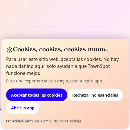
🍪
Cookies, cookies, cookies mmm...
Para usar este sitio web, acepta las cookies. No hay
nada dañino aquí, solo ayudan a que TownSpot
funcione mejor.
Para una experiencia aún mejor, usa nuestra app.
Aceptar todas las cookies
Rechazar no esenciales
Abrir la app
Privacidad
•
Términos
•
Configuración de cookies
Eventos
Mapa
Mi selección
Info