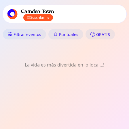
Navegación principal de TownSpot
Contenido de eventos locales de TownSpot
Camden Town
Suscribirme
Qué Hacer en Camden Town: C
Filtrar eventos
Puntuales
GRATIS
La vida es más divertida en lo local...!