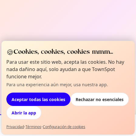
🍪
Cookies, cookies, cookies mmm...
Para usar este sitio web, acepta las cookies. No hay
nada dañino aquí, solo ayudan a que TownSpot
funcione mejor.
Para una experiencia aún mejor, usa nuestra app.
Aceptar todas las cookies
Rechazar no esenciales
Abrir la app
Privacidad
•
Términos
•
Configuración de cookies
Eventos
Mapa
Mi selección
Info