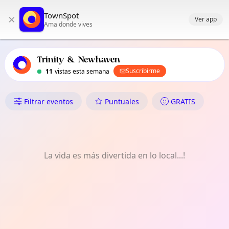
Navegación principal de TownSpot
TownSpot
×
Contenido de eventos locales de TownSpot
Ver app
Ama donde vives
Trinity & Newhaven
Suscribirme
11
vistas esta semana
Qué Hacer en Trinity & Newha
Filtrar eventos
Puntuales
GRATIS
La vida es más divertida en lo local...!